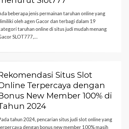
menurut Slot777
Ada beberapa jenis permainan taruhan online yang
dimiliki oleh agen Gacor dan terbagi dalam 19
kategori taruhan online di situs judi mudah menang
Gacor SLOT777,…
Rekomendasi Situs Slot
Online Terpercaya dengan
Bonus New Member 100% di
Tahun 2024
Pada tahun 2024, pencarian situs judi slot online yang
terpercaya dengan bonus new member 100% masih