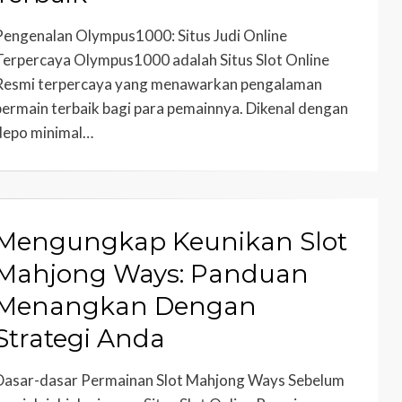
Pengenalan Olympus1000: Situs Judi Online
Terpercaya Olympus1000 adalah Situs Slot Online
Resmi terpercaya yang menawarkan pengalaman
bermain terbaik bagi para pemainnya. Dikenal dengan
depo minimal…
Mengungkap Keunikan Slot
Mahjong Ways: Panduan
Menangkan Dengan
Strategi Anda
Dasar-dasar Permainan Slot Mahjong Ways Sebelum