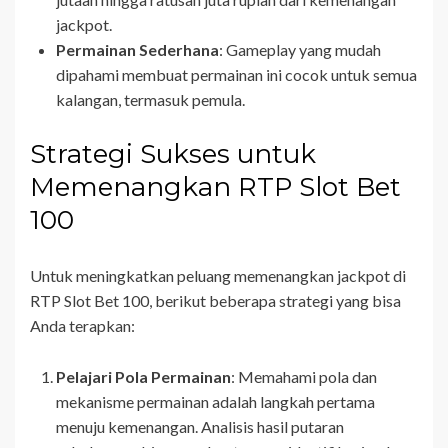
jackpot.
Permainan Sederhana
: Gameplay yang mudah
dipahami membuat permainan ini cocok untuk semua
kalangan, termasuk pemula.
Strategi Sukses untuk
Memenangkan RTP Slot Bet
100
Untuk meningkatkan peluang memenangkan jackpot di
RTP Slot Bet 100, berikut beberapa strategi yang bisa
Anda terapkan:
Pelajari Pola Permainan
: Memahami pola dan
mekanisme permainan adalah langkah pertama
menuju kemenangan. Analisis hasil putaran