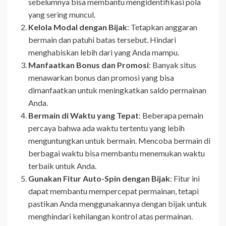
sebelumnya bisa membantu mengidentifikasi pola
yang sering muncul.
Kelola Modal dengan Bijak
: Tetapkan anggaran
bermain dan patuhi batas tersebut. Hindari
menghabiskan lebih dari yang Anda mampu.
Manfaatkan Bonus dan Promosi
: Banyak situs
menawarkan bonus dan promosi yang bisa
dimanfaatkan untuk meningkatkan saldo permainan
Anda.
Bermain di Waktu yang Tepat
: Beberapa pemain
percaya bahwa ada waktu tertentu yang lebih
menguntungkan untuk bermain. Mencoba bermain di
berbagai waktu bisa membantu menemukan waktu
terbaik untuk Anda.
Gunakan Fitur Auto-Spin dengan Bijak
: Fitur ini
dapat membantu mempercepat permainan, tetapi
pastikan Anda menggunakannya dengan bijak untuk
menghindari kehilangan kontrol atas permainan.