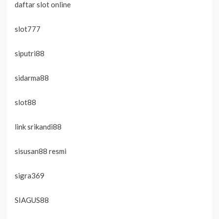
daftar slot online
slot777
siputri88
sidarma88
slot88
link srikandi88
sisusan88 resmi
sigra369
SIAGUS88