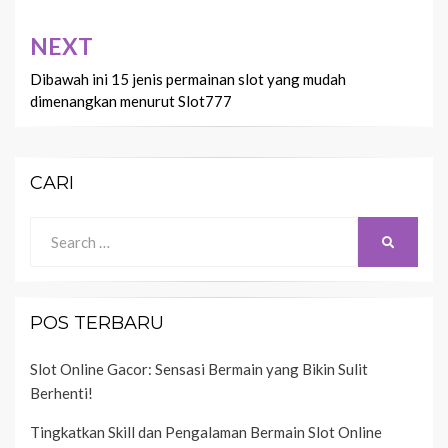
NEXT
Dibawah ini 15 jenis permainan slot yang mudah
dimenangkan menurut Slot777
CARI
Search
SEARCH
for:
POS TERBARU
Slot Online Gacor: Sensasi Bermain yang Bikin Sulit
Berhenti!
Tingkatkan Skill dan Pengalaman Bermain Slot Online