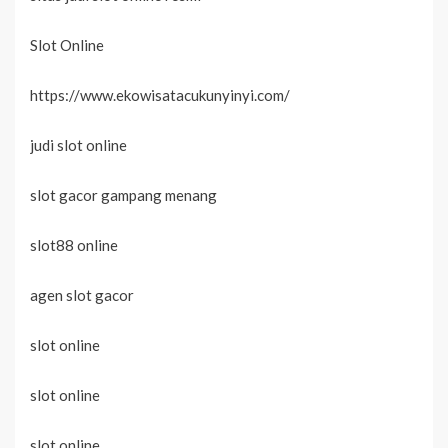
Slot Online
https://www.ekowisatacukunyinyi.com/
judi slot online
slot gacor gampang menang
slot88 online
agen slot gacor
slot online
slot online
slot online