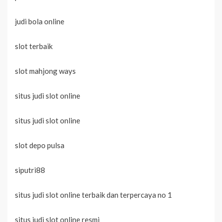
judi bola online
slot terbaik
slot mahjong ways
situs judi slot online
situs judi slot online
slot depo pulsa
siputri88
situs judi slot online terbaik dan terpercaya no 1
situs judi slot online resmi