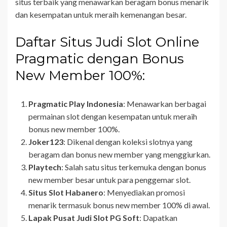
situs terbaik yang menawarkan beragam bonus menarik
dan kesempatan untuk meraih kemenangan besar.
Daftar Situs Judi Slot Online
Pragmatic dengan Bonus
New Member 100%:
Pragmatic Play Indonesia
: Menawarkan berbagai
permainan slot dengan kesempatan untuk meraih
bonus new member 100%.
Joker123
: Dikenal dengan koleksi slotnya yang
beragam dan bonus new member yang menggiurkan.
Playtech
: Salah satu situs terkemuka dengan bonus
new member besar untuk para penggemar slot.
Situs Slot Habanero
: Menyediakan promosi
menarik termasuk bonus new member 100% di awal.
Lapak Pusat Judi Slot PG Soft
: Dapatkan